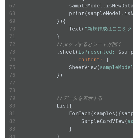
                sampleModel.isNewData.t
                print(sampleModel.isNew
            }){

                Text(
"新規作成はここをクリ
            }

//タップするとシートが開く
            .sheet(
isPresented:
                   content:
 {

                SheetView(
sampleModel:
            })

//データを表示する
            List{

                ForEach(samples){sampl
                    SampleCardVIew(
sam
                }

            }
