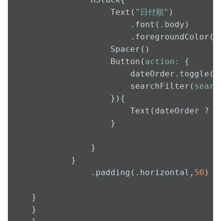
                Text(
"日付順"
)

                    .font(.body)

                    .foregroundColor(.p
                Spacer()

                Button(
action:
 {

                    dateOrder.toggle()

                    searchFilter(
searc
                }){

                    Text(dateOrder ? 
                }

            }

        }

            .padding(.horizontal,
50
)

}

}
