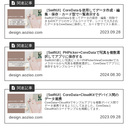
［SwiftUI］CoreDataを使用してデータ作成・編
集・保存・カード型で一覧表示する
SwiftUIでCoreDataを使ってデータの保存・編集・削除で
きるiOSアプリのサンプルコードです。シートで入力され
たデータをCoreDataに保存して、カード型でリスト表示し
ます。
2023.09.28
design.aoziso.com
［SwiftUI］PHPicker+CoreDataで写真を複数選
択してアプリに保存する
SwiftUIの新しい写真ピッカーPHPickerViewControllerでカ
メラロールから写真を複数枚選択し、CoreDataでアプリに
保存するサンプルコードです。
2024.08.30
design.aoziso.com
［SwiftUI］CoreData+CloudKitでデバイス間の
データ連携
CoreData+CloudKitでサンプルアプリを複数デバイス間で
データ連携できるようにしてみました。CoreDataと
CloudKitのコードサンプルを掲載してます。
2023.09.28
design.aoziso.com