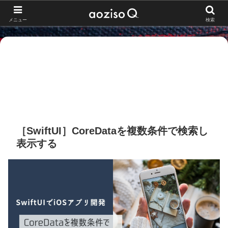
メニュー
検索
［SwiftUI］CoreDataを複数条件で検索し
表示する