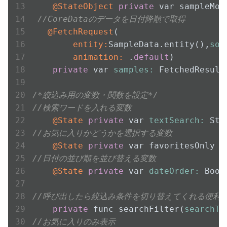
@StateObject
private
 var sampleMod
//CoreDataのデータを日付降順で取得
@FetchRequest
        entity:
SampleData.entity(),
sor
        animation:
 .
default
)

private
 var 
samples:
 FetchedResult
/*絞込み用の変数・関数を設定*/
//検索ワードを入れる変数
@State
private
 var 
textSearch:
 Str
//お気に入りかどうかを選択する変数
@State
private
 var favoritesOnly =
//日付の並び順を並び替える変数
@State
private
 var 
dateOrder:
 Bool
//呼び出したら絞込み条件を切り替えてくれる便利
private
 func searchFilter(
searchTe
//お気に入りのみ表示