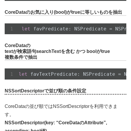
CoreDataのお気に入り(bool)がtrueに等しいものを抽出
let
 favPredicate: NSPredicate = 
NSPre
CoreDataの
textが検索語句searchTextを含む かつ boolがtrue
複数条件で抽出
let
 favTextPredicate: NSPredicate = 
NS
NSSortDescriptorで並び順の条件設定
CoreDataの並び順ではNSSortDescriptorを利用できま
す。
NSSortDescriptor(key: “CoreDataのAttribute”,
ascending: bool値)