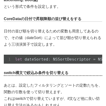
という形式で条件を設定します。
CoreDataの日付で昇順降順の並び替えをする
日付の並び順を切り替えるための変数も用意してあるの
で、その値（dateSort）によって並び順が切り替えられる
よう三項演算子で設定します。
let
 dateSorted: NSSortDescriptor = 
NSS
switch構文で絞込み条件を切り替える
あとは、設定したフィルタリングとソートの定数たちを、
関数の引数を使って切り替えます。
これはswitchで切り替えていますが、if文など他に良い切
り替え方法があるかもしれません。