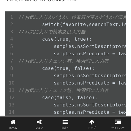
//お気に入りかどうか、検索窓が空かどうかで表示
//お気に入りで検索窓は入力無
        case(true, true):

            samples
.nsSortDescriptors
 
            samples
.nsPredicate
//お気に入りチェック有、検索窓に入力有
        case(true, false):

            samples
.nsSortDescriptors
 
            samples
.nsPredicate
//お気に入りチェック無、検索窓に入力有
        case(false, false):

            samples
.nsSortDescriptors
 
            samples
.nsPredicate
//絞込み条件なし
        default:

ホーム
シェア
目次へ
トップ
サイドバー