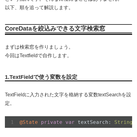
以下、順を追って解説します。
CoreDataを絞込みできる文字検索窓
まずは検索窓を作りましょう。
今回はTextfieldで自作します。
1.TextFieldで使う変数を設定
TextFieldに入力された文字を格納する変数textSearchを設
定。
@State
private
var
 textSearch: 
String
 