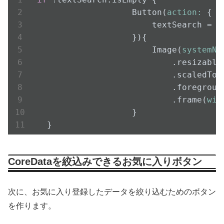
                    Button(
action:
 {

                        textSearch = 
"
                    }){

                        Image(
systemNa
                            .resizable(
                            .scaledToFi
                            .foreground
                            .frame(
wid
                    }

   }
CoreDataを絞込みできるお気に入りボタン
次に、お気に入り登録したデータを絞り込むためのボタン
を作ります。