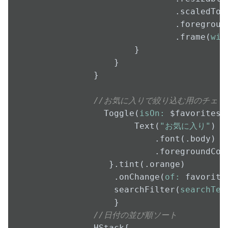
                            .scaledToFi
                            .foreground
                            .frame(
wid
                    }

                }

            }

//お気に入りで絞り込む用のチェッ
              Toggle(
isOn:
 $favoritesOn
                    Text(
"お気に入り"
)

                        .font(.body)

                        .foregroundColo
               }.tint(.orange)

                .onChange(
of:
 favorite
                searchFilter(
searchTex
                }

//日付の並び順ソート
            HStack{
