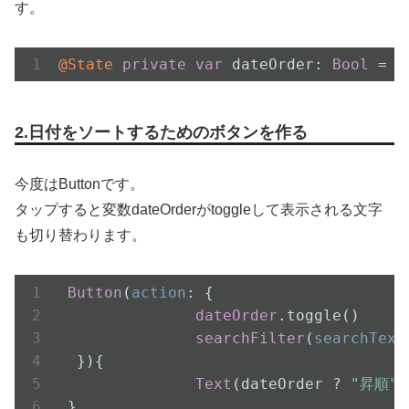
す。
@State
private
var
 dateOrder: 
Bool
 = 
f
2.日付をソートするためのボタンを作る
今度はButtonです。
タップすると変数dateOrderがtoggleして表示される文字
も切り替わります。
Button
(
action
: {

dateOrder
.toggle
()

searchFilter
(
searchText
  }){

Text
(dateOrder ? 
"昇順"
 
 }