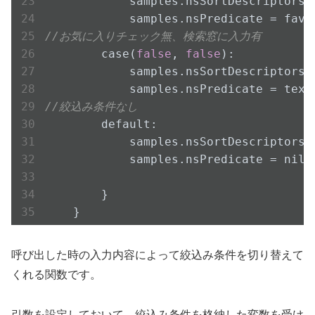
            samples.nsSortDescriptors 
//お気に入りチェック無、検索窓に入力有
        case(
false
, 
false
):

            samples.nsSortDescriptors 
//絞込み条件なし
        default:

            samples.nsSortDescriptors 
            samples.nsPredicate = nil

        }

    }
呼び出した時の入力内容によって絞込み条件を切り替えて
くれる関数です。
引数を設定しておいて、絞込み条件を格納した変数を受け