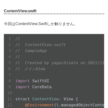
ContentView.swift
今回はContentView.Swiftしか触りません。
//
//  ContentView.swift
//  SampleApp
//
//  Created by yaguchisato on 2021/11/
//　メインView
import
import
 CoreData

struct 
ContentView:
 View {

@Environment
(\.managedObjectContex