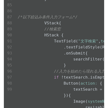
/*以下絞込み条件入力フォーム*/
            VStack{

//検索窓
            HStack {

                TextField(
"文字検索"
,
tex
                    .textFieldStyle(Ro
                    .onSubmit{

                        searchFilter(
s
                    }

//入力を始めたら現れる入力
if
 !textSearch.isEmpty 
                    Button(
action:
 {

                        textSearch = 
"
                    }){

                        Image(
systemNa
                            .resizable(