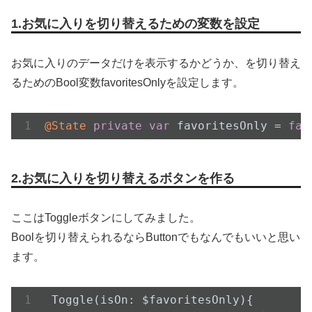
1.お気に入りを切り替えるための変数を設定
お気に入りのデータだけを表示するかどうか、を切り替え
るためのBool変数favoritesOnlyを設定します。
@State
private
var
 favoritesOnly = 
fal
2.お気に入りを切り替えるボタンを作る
ここはToggleボタンにしてみました。
Boolを切り替えられるならButtonでもなんでもいいと思い
ます。
Toggle(
isOn
: $
favoritesOnly
)
{
