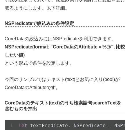
取るようにします。以下詳細。
NSPredicateで絞込みの条件設定
CoreDataの絞込みにはNSPredicateを利用できます。
NSPredicate(format: “CoreDataのAttribute = %@”, 比較
したい値)
という形式で条件を設定します。
今回のサンプルではテキスト(text)とお気に入り(bool)が
CoreDataのAttributeです。
CoreDataのテキスト(text)のうち検索語句searchTextを
含むものを抽出
let
 textPredicate: NSPredicate = 
NSPre