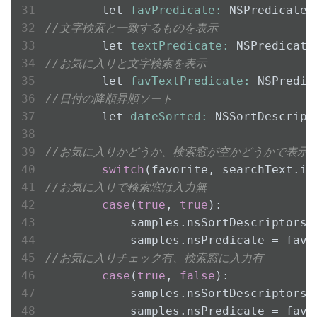
        let 
favPredicate:
 NSPredicate 
//文字検索と一致するものを表示
        let 
textPredicate:
 NSPredicate
//お気に入りと文字検索を表示
        let 
favTextPredicate:
 NSPredic
//日付の降順昇順ソート
        let 
dateSorted:
 NSSortDescript
//お気に入りかどうか、検索窓が空かどうかで表示
switch
//お気に入りで検索窓は入力無
case
(
true
, 
true
):

            samples.nsSortDescriptors =
//お気に入りチェック有、検索窓に入力有
case
(
true
, 
false
):

            samples.nsSortDescriptors =