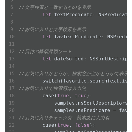
//文字検索と一致するものを表示
let
 textPredicate: NSPredicate
//お気に入りと文字検索を表示
let
 favTextPredicate: NSPredic
//日付の降順昇順ソート
let
 dateSorted: NSSortDescript
//お気に入りかどうか、検索窓が空かどうかで表示
//お気に入りで検索窓は入力無
        case(
true
, 
true
):

            samples.nsSortDescriptors 
//お気に入りチェック有、検索窓に入力有
        case(
true
, 
false
):
