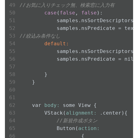
//お気に入りチェック無、検索窓に入力有
case
(
false
, 
false
):

            samples.nsSortDescriptors =
//絞込み条件なし
        default:
            samples.nsSortDescriptors =
            samples.nsPredicate = nil

        }

    }

    var 
body:
 some View {

        VStack(
alignment:
 .center){

//新規作成ボタン
            Button(
action:
                    {
